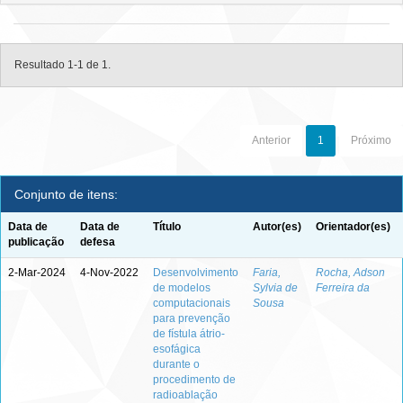
Resultado 1-1 de 1.
Anterior
1
Próximo
Conjunto de itens:
Data de
Data de
Título
Autor(es)
Orientador(es)
publicação
defesa
2-Mar-2024
4-Nov-2022
Desenvolvimento
Faria,
Rocha, Adson
de modelos
Sylvia de
Ferreira da
computacionais
Sousa
para prevenção
de fístula átrio-
esofágica
durante o
procedimento de
radioablação