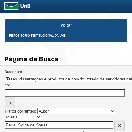
Skip
Voltar
navigation
REPOSITÓRIO INSTITUCIONAL DA UNB
Página de Busca
Buscar em:
por
Filtros correntes: