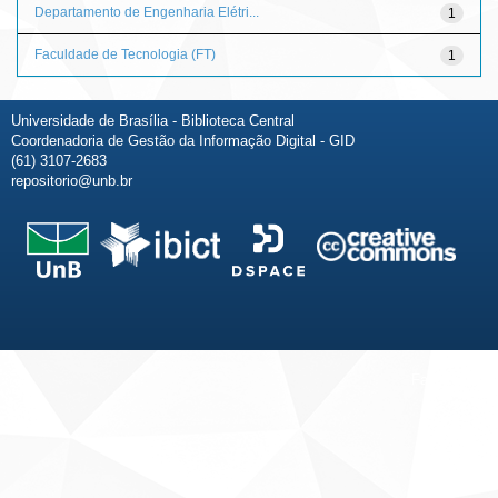
Departamento de Engenharia Elétri...
1
Faculdade de Tecnologia (FT)
1
Universidade de Brasília - Biblioteca Central
Coordenadoria de Gestão da Informação Digital - GID
(61) 3107-2683
repositorio@unb.br
Fale conosco
Sobre