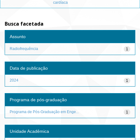
cardíaca
Busca facetada
Assunto
Radiofrequência
1
Data de publicação
2024
1
Programa de pós-graduação
Programa de Pós-Graduação em Enge...
1
Unidade Acadêmica