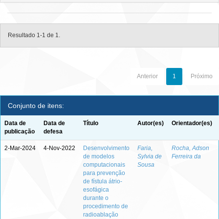
Resultado 1-1 de 1.
Anterior
1
Próximo
Conjunto de itens:
Data de
Data de
Título
Autor(es)
Orientador(es)
publicação
defesa
2-Mar-2024
4-Nov-2022
Desenvolvimento
Faria,
Rocha, Adson
de modelos
Sylvia de
Ferreira da
computacionais
Sousa
para prevenção
de fístula átrio-
esofágica
durante o
procedimento de
radioablação