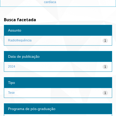
cardíaca
Busca facetada
Assunto
Radiofrequência
1
Data de publicação
2024
1
Tipo
Tese
1
Programa de pós-graduação