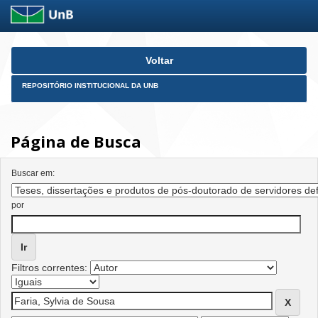
Skip
Voltar
navigation
REPOSITÓRIO INSTITUCIONAL DA UNB
Página de Busca
Buscar em:
por
Filtros correntes: