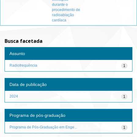
durante o
procedimento de
radioablação
cardíaca
Busca facetada
Assunto
Radiofrequência
1
Data de publicação
2024
1
Programa de pós-graduação
Programa de Pós-Graduação em Enge...
1