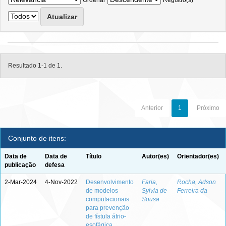
Ordenar
Registro(s)
Resultado 1-1 de 1.
Anterior
1
Próximo
Conjunto de itens:
Data de
Data de
Título
Autor(es)
Orientador(es)
publicação
defesa
2-Mar-2024
4-Nov-2022
Desenvolvimento
Faria,
Rocha, Adson
de modelos
Sylvia de
Ferreira da
computacionais
Sousa
para prevenção
de fístula átrio-
esofágica