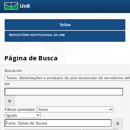
Skip
Voltar
navigation
REPOSITÓRIO INSTITUCIONAL DA UNB
Página de Busca
Buscar em:
por
Filtros correntes: