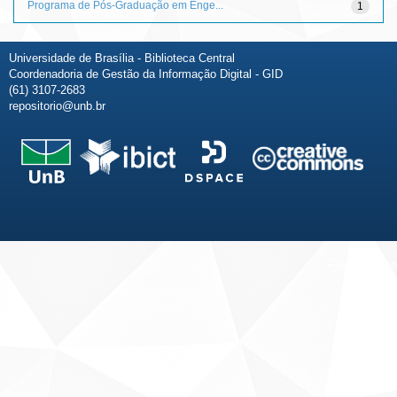
Programa de Pós-Graduação em Enge...
1
Universidade de Brasília - Biblioteca Central
Coordenadoria de Gestão da Informação Digital - GID
(61) 3107-2683
repositorio@unb.br
Fale conosco
Sobre