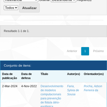
Ordenar
Registro(s)
Resultado 1-1 de 1.
Anterior
1
Próximo
Conjunto de itens:
Data de
Data de
Título
Autor(es)
Orientador(es)
publicação
defesa
2-Mar-2024
4-Nov-2022
Desenvolvimento
Faria,
Rocha, Adson
de modelos
Sylvia de
Ferreira da
computacionais
Sousa
para prevenção
de fístula átrio-
esofágica