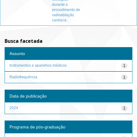
durante o
procedimento de
radioablação
cardíaca
Busca facetada
Assunto
Instrumentos e aparelhos médicos
1
Radiofrequência
1
Data de publicação
2024
1
Programa de pós-graduação