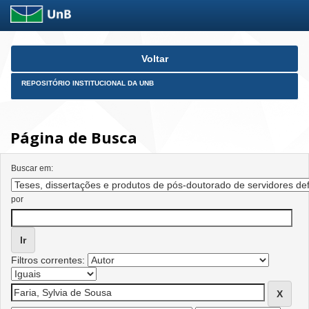
Skip
Voltar
navigation
REPOSITÓRIO INSTITUCIONAL DA UNB
Página de Busca
Buscar em:
por
Filtros correntes: