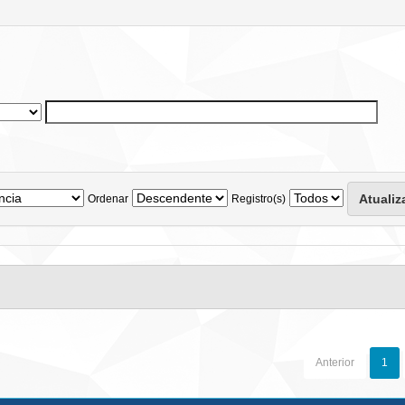
Ordenar
Registro(s)
Anterior
1