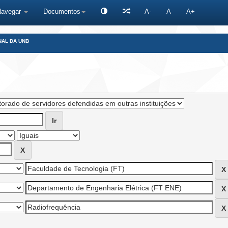
Navegar
Documentos
A-
A
A+
NAL DA UNB