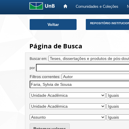
Comunidades e Coleções
Skip
REPOSITÓRIO INSTITUCIO
Voltar
navigation
Página de Busca
Buscar em:
por
Filtros correntes:
Retornar valores