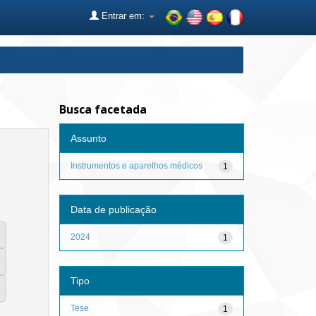
Entrar em:
Busca facetada
Assunto
Instrumentos e aparelhos médicos
1
Data de publicação
2024
1
Tipo
Tese
1