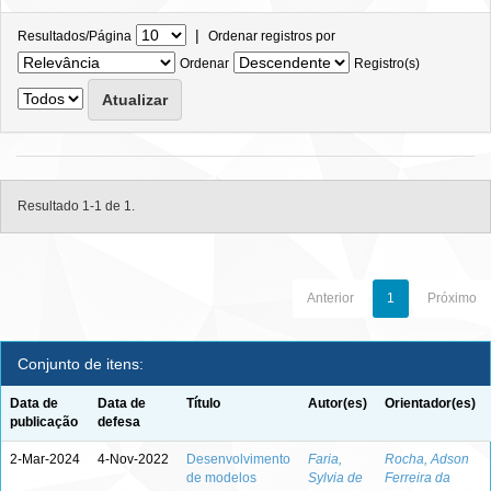
|
Resultados/Página
Ordenar registros por
Ordenar
Registro(s)
Resultado 1-1 de 1.
Anterior
1
Próximo
Conjunto de itens:
Data de
Data de
Título
Autor(es)
Orientador(es)
publicação
defesa
2-Mar-2024
4-Nov-2022
Desenvolvimento
Faria,
Rocha, Adson
de modelos
Sylvia de
Ferreira da