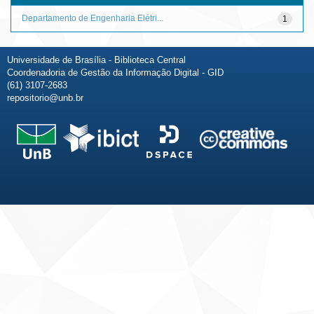
Departamento de Engenharia Elétri...
1
Universidade de Brasília - Biblioteca Central
Coordenadoria de Gestão da Informação Digital - GID
(61) 3107-2683
repositorio@unb.br
Fale conosco
Sobre