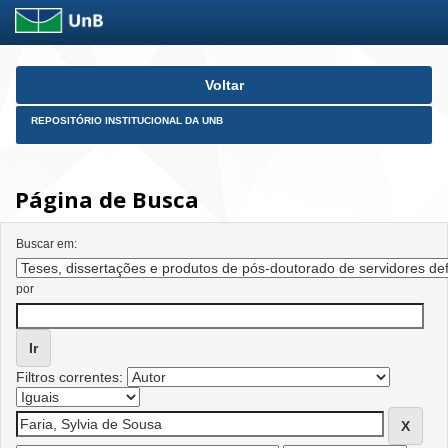
Skip
Voltar
navigation
REPOSITÓRIO INSTITUCIONAL DA UNB
Página de Busca
Buscar em:
por
Filtros correntes: