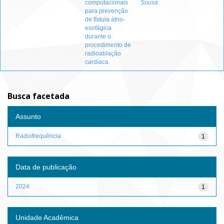
computacionais
Sousa
para prevenção
de fístula átrio-
esofágica
durante o
procedimento de
radioablação
cardíaca
Busca facetada
Assunto
Radiofrequência
1
Data de publicação
2024
1
Unidade Acadêmica