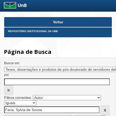
Skip
Voltar
navigation
REPOSITÓRIO INSTITUCIONAL DA UNB
Página de Busca
Buscar em:
por
Filtros correntes: