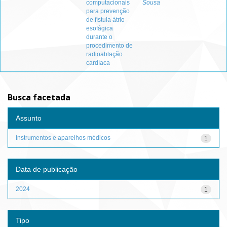
computacionais
Sousa
para prevenção
de fístula átrio-
esofágica
durante o
procedimento de
radioablação
cardíaca
Busca facetada
Assunto
Instrumentos e aparelhos médicos
1
Data de publicação
2024
1
Tipo