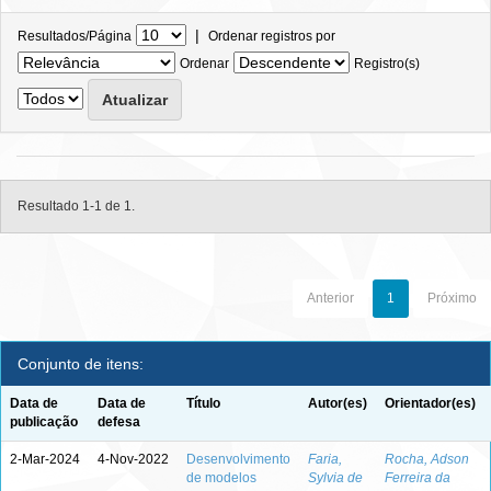
|
Resultados/Página
Ordenar registros por
Ordenar
Registro(s)
Resultado 1-1 de 1.
Anterior
1
Próximo
Conjunto de itens:
Data de
Data de
Título
Autor(es)
Orientador(es)
publicação
defesa
2-Mar-2024
4-Nov-2022
Desenvolvimento
Faria,
Rocha, Adson
de modelos
Sylvia de
Ferreira da