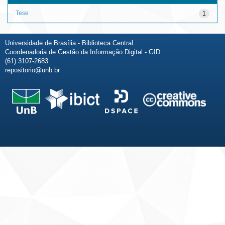
Tese
1
Universidade de Brasília - Biblioteca Central
Coordenadoria de Gestão da Informação Digital - GID
(61) 3107-2683
repositorio@unb.br
Fale conosco
Sobre