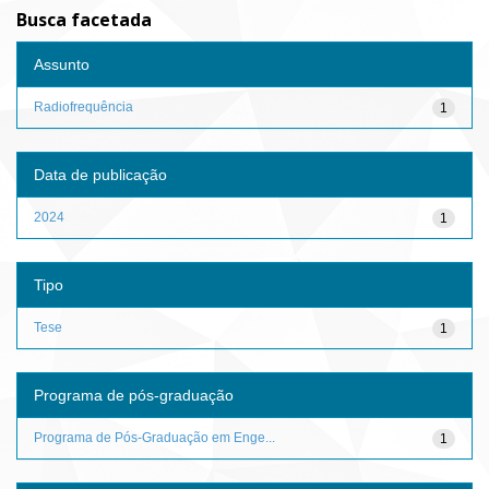
Busca facetada
Assunto
Radiofrequência
1
Data de publicação
2024
1
Tipo
Tese
1
Programa de pós-graduação
Programa de Pós-Graduação em Enge...
1