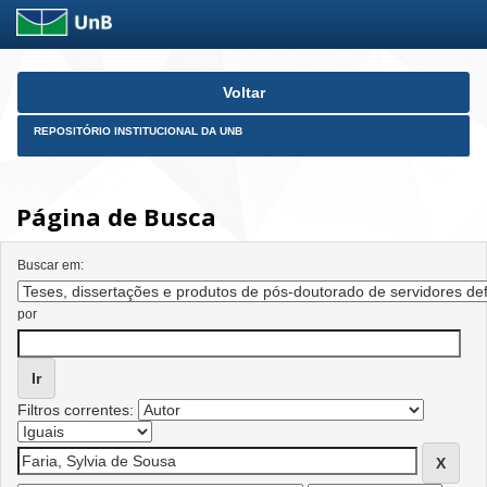
Skip
Voltar
navigation
REPOSITÓRIO INSTITUCIONAL DA UNB
Página de Busca
Buscar em:
por
Filtros correntes: