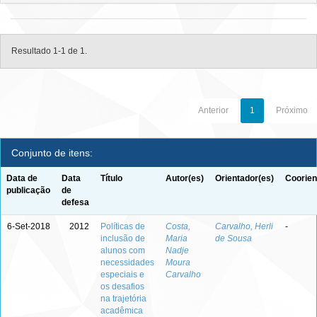
Resultado 1-1 de 1.
Anterior
1
Próximo
Conjunto de itens:
Data de
Data
Título
Autor(es)
Orientador(es)
Coorien
publicação
de
defesa
6-Set-2018
2012
Políticas de
Costa,
Carvalho, Herli
-
inclusão de
Maria
de Sousa
alunos com
Nadje
necessidades
Moura
especiais e
Carvalho
os desafios
na trajetória
acadêmica