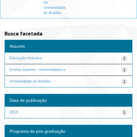
na
Universidade
de Brasília
Busca facetada
Assunto
Educação inclusiva
1
Ensino superior - universidades e...
1
Universidade de Brasília
1
Data de publicação
2018
1
Programa de pós-graduação