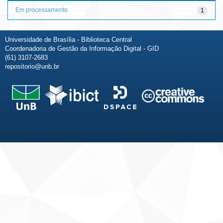
Em processamento
1
Universidade de Brasília - Biblioteca Central
Coordenadoria de Gestão da Informação Digital - GID
(61) 3107-2683
repositorio@unb.br
Fale conosco
Sobre