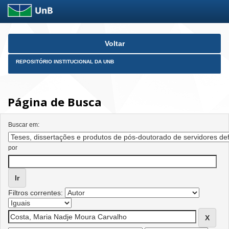
Skip
Voltar
navigation
REPOSITÓRIO INSTITUCIONAL DA UNB
Página de Busca
Buscar em:
por
Filtros correntes: