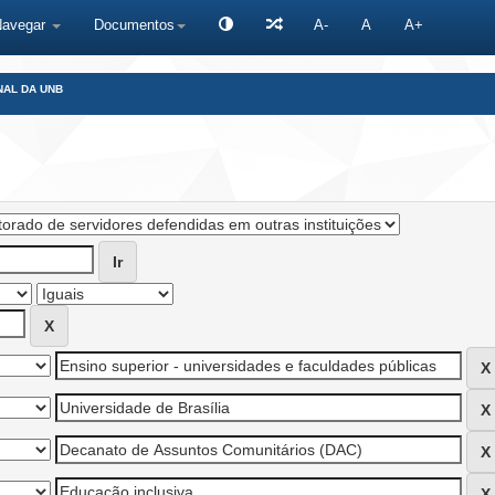
Navegar
Documentos
A-
A
A+
NAL DA UNB