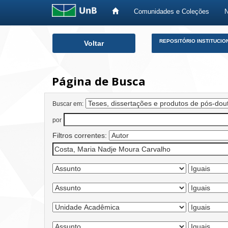
Comunidades e Coleções
Skip
REPOSITÓRIO INSTITUCIO
Voltar
navigation
Página de Busca
Buscar em:
por
Filtros correntes: