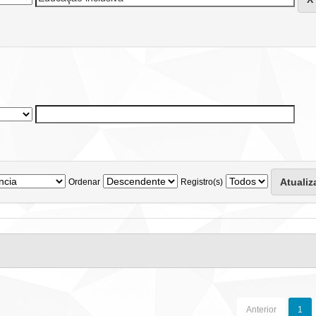
Ordenar
Registro(s)
Anterior
1