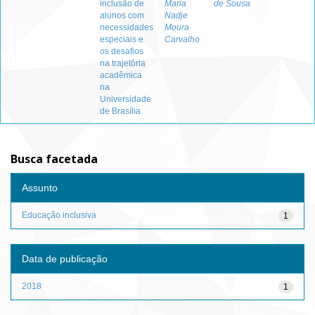
inclusão de
Maria
de Sousa
alunos com
Nadje
necessidades
Moura
especiais e
Carvalho
os desafios
na trajetória
acadêmica
na
Universidade
de Brasília
Busca facetada
Assunto
Educação inclusiva
1
Data de publicação
2018
1