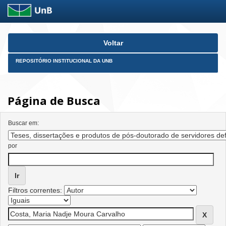
Skip
Voltar
navigation
REPOSITÓRIO INSTITUCIONAL DA UNB
Página de Busca
Buscar em:
por
Filtros correntes: