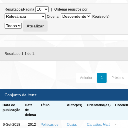
|
Resultados/Página
Ordenar registros por
Ordenar
Registro(s)
Resultado 1-1 de 1.
Anterior
1
Próximo
Conjunto de itens:
Data de
Data
Título
Autor(es)
Orientador(es)
Coorien
publicação
de
defesa
6-Set-2018
2012
Políticas de
Costa,
Carvalho, Herli
-