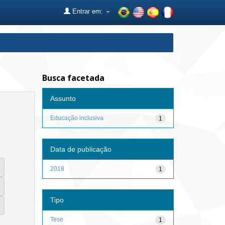
Entrar em:
Busca facetada
Assunto
Educação inclusiva
1
Data de publicação
2018
1
Tipo
Tese
1