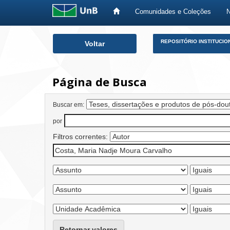
Comunidades e Coleções
Skip
REPOSITÓRIO INSTITUCIO
Voltar
navigation
Página de Busca
Buscar em:
por
Filtros correntes:
Retornar valores