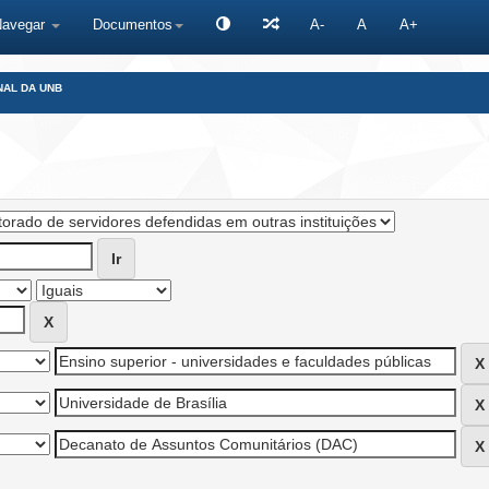
Navegar
Documentos
A-
A
A+
NAL DA UNB