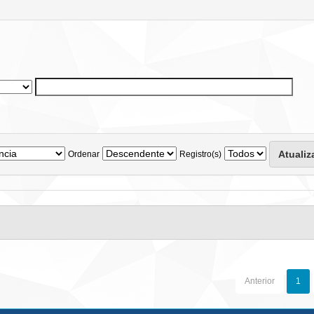
Ordenar
Registro(s)
Anterior
1