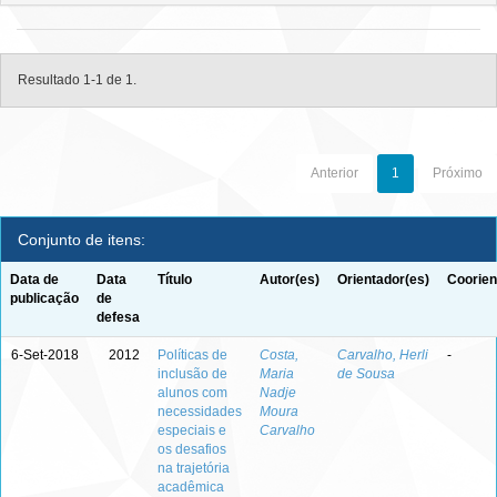
Resultado 1-1 de 1.
Anterior
1
Próximo
Conjunto de itens:
Data de
Data
Título
Autor(es)
Orientador(es)
Coorien
publicação
de
defesa
6-Set-2018
2012
Políticas de
Costa,
Carvalho, Herli
-
inclusão de
Maria
de Sousa
alunos com
Nadje
necessidades
Moura
especiais e
Carvalho
os desafios
na trajetória
acadêmica