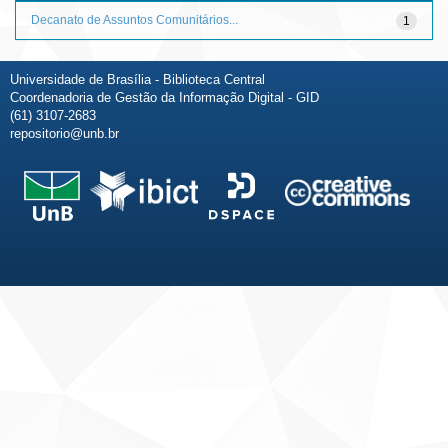
Decanato de Assuntos Comunitários...
1
Universidade de Brasília - Biblioteca Central
Coordenadoria de Gestão da Informação Digital - GID
(61) 3107-2683
repositorio@unb.br
Fale conosco
Sobre