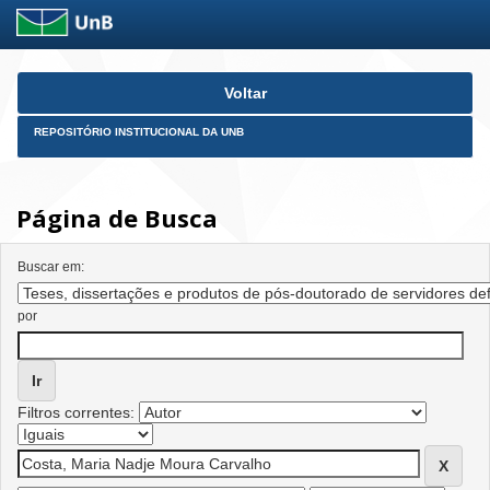
Skip
Voltar
navigation
REPOSITÓRIO INSTITUCIONAL DA UNB
Página de Busca
Buscar em:
por
Filtros correntes: