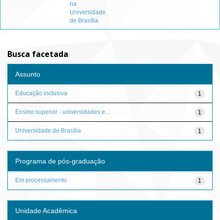
na
Universidade
de Brasília
Busca facetada
Assunto
Educação inclusiva
1
Ensino superior - universidades e...
1
Universidade de Brasília
1
Programa de pós-graduação
Em processamento
1
Unidade Acadêmica