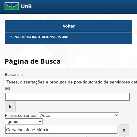
Skip
Voltar
navigation
REPOSITÓRIO INSTITUCIONAL DA UNB
Página de Busca
Buscar em:
por
Filtros correntes: