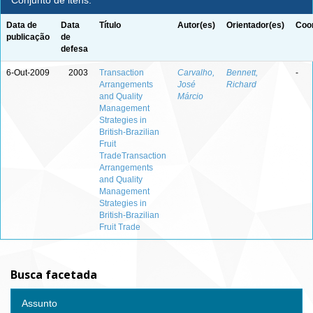
Conjunto de itens:
Data de
Data
Título
Autor(es)
Orientador(es)
Coor
publicação
de
defesa
6-Out-2009
2003
Transaction
Carvalho,
Bennett,
-
Arrangements
José
Richard
and Quality
Márcio
Management
Strategies in
British-Brazilian
Fruit
TradeTransaction
Arrangements
and Quality
Management
Strategies in
British-Brazilian
Fruit Trade
Busca facetada
Assunto