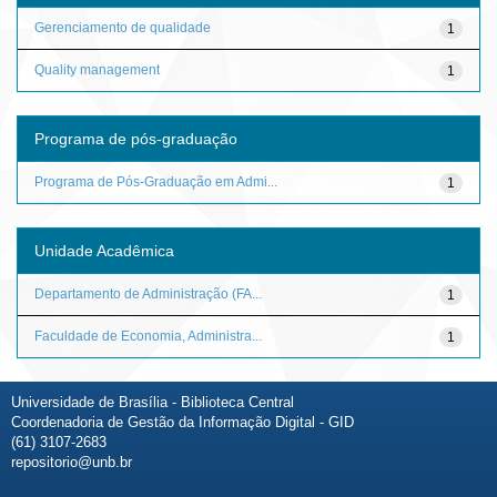
Gerenciamento de qualidade
1
Quality management
1
Programa de pós-graduação
Programa de Pós-Graduação em Admi...
1
Unidade Acadêmica
Departamento de Administração (FA...
1
Faculdade de Economia, Administra...
1
Universidade de Brasília - Biblioteca Central
Coordenadoria de Gestão da Informação Digital - GID
(61) 3107-2683
repositorio@unb.br