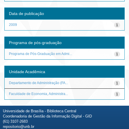
Data de publicação
2009
1
Programa de pós-graduação
Programa de Pós-Graduação em Admi...
1
Unidade Acadêmica
Departamento de Administração (FA...
1
Faculdade de Economia, Administra...
1
Universidade de Brasília - Biblioteca Central
Coordenadoria de Gestão da Informação Digital - GID
(61) 3107-2683
repositorio@unb.br