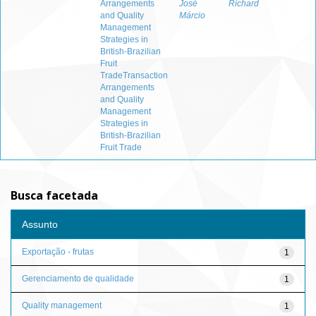
Arrangements
José
Richard
and Quality
Márcio
Management
Strategies in
British-Brazilian
Fruit
TradeTransaction
Arrangements
and Quality
Management
Strategies in
British-Brazilian
Fruit Trade
Busca facetada
Assunto
Exportação - frutas
1
Gerenciamento de qualidade
1
Quality management
1