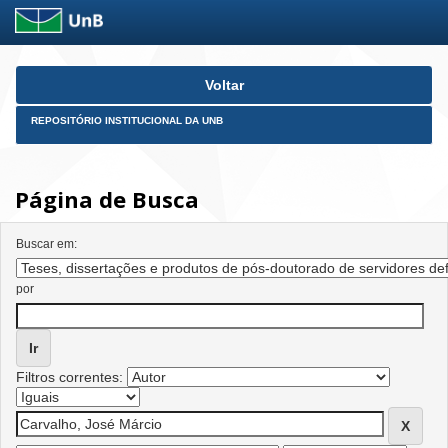
Skip
Voltar
navigation
REPOSITÓRIO INSTITUCIONAL DA UNB
Página de Busca
Buscar em:
por
Filtros correntes: