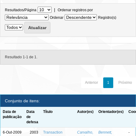
|
Resultados/Página
Ordenar registros por
Ordenar
Registro(s)
Resultado 1-1 de 1.
Anterior
1
Próximo
Conjunto de itens:
Data de
Data
Título
Autor(es)
Orientador(es)
Coor
publicação
de
defesa
6-Out-2009
2003
Transaction
Carvalho,
Bennett,
-