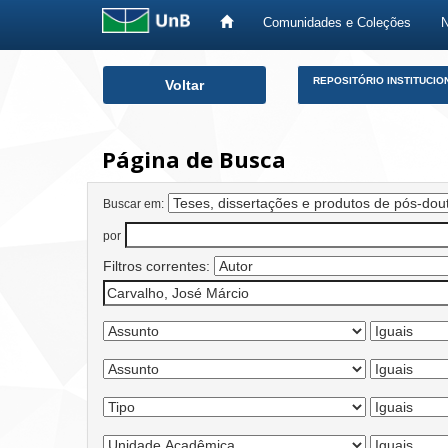
Comunidades e Coleções
Skip
REPOSITÓRIO INSTITUCIO
Voltar
navigation
Página de Busca
Buscar em:
por
Filtros correntes: