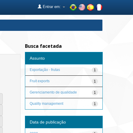
Entrar em:
Busca facetada
Assunto
Exportação - frutas
1
Fruit exports
1
Gerenciamento de qualidade
1
Quality management
1
Data de publicação