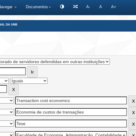
Navegar
Documentos
A-
A
A+
NAL DA UNB