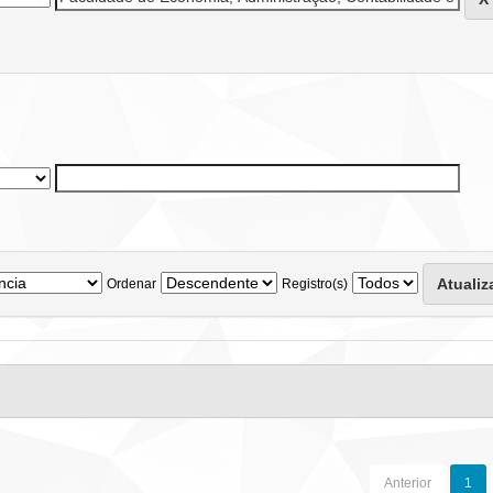
Ordenar
Registro(s)
Anterior
1