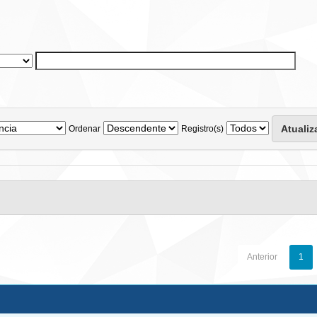
Ordenar
Registro(s)
Anterior
1