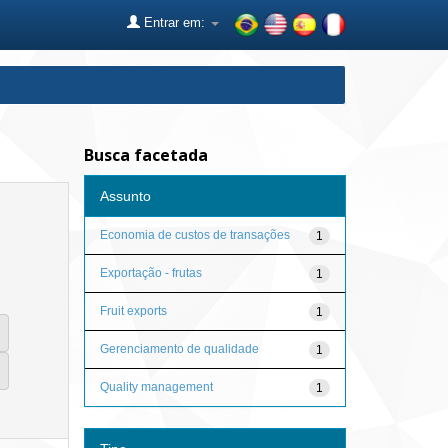
Entrar em:
Busca facetada
Assunto
Economia de custos de transações
1
Exportação - frutas
1
Fruit exports
1
Gerenciamento de qualidade
1
Quality management
1