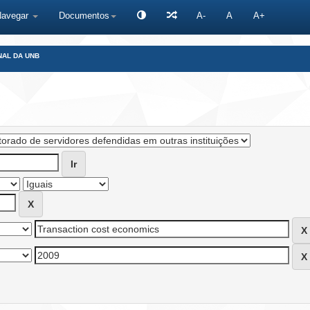
Navegar
Documentos
A-
A
A+
NAL DA UNB