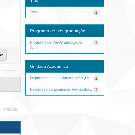
Tipo
Tese
1
Programa de pós-graduação
Programa de Pós-Graduação em
1
Admi...
Unidade Acadêmica
Departamento de Administração (FA...
1
Faculdade de Economia, Administra...
1
Próximo