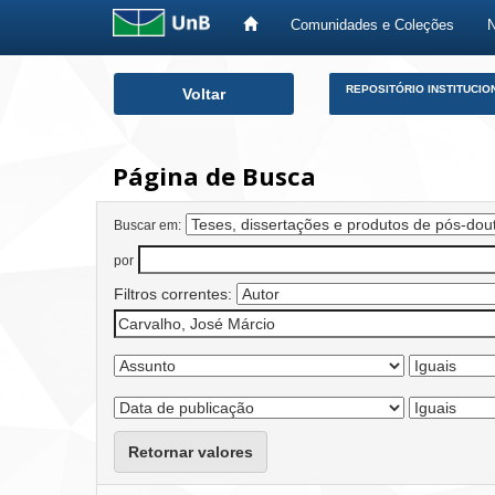
Comunidades e Coleções
Skip
REPOSITÓRIO INSTITUCIO
Voltar
navigation
Página de Busca
Buscar em:
por
Filtros correntes:
Retornar valores