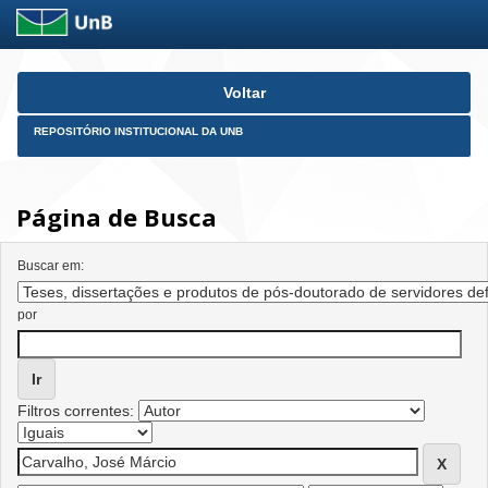
Skip
Voltar
navigation
REPOSITÓRIO INSTITUCIONAL DA UNB
Página de Busca
Buscar em:
por
Filtros correntes: