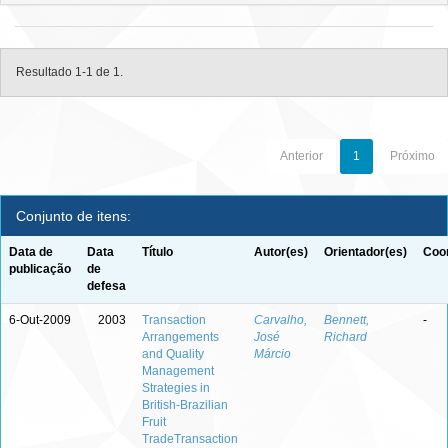
Resultado 1-1 de 1.
Anterior
1
Próximo
Conjunto de itens:
Data de
Data
Título
Autor(es)
Orientador(es)
Coor
publicação
de
defesa
6-Out-2009
2003
Transaction
Carvalho,
Bennett,
-
Arrangements
José
Richard
and Quality
Márcio
Management
Strategies in
British-Brazilian
Fruit
TradeTransaction