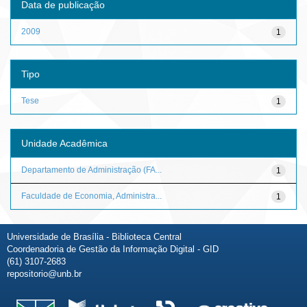
Data de publicação
2009
1
Tipo
Tese
1
Unidade Acadêmica
Departamento de Administração (FA...
1
Faculdade de Economia, Administra...
1
Universidade de Brasília - Biblioteca Central
Coordenadoria de Gestão da Informação Digital - GID
(61) 3107-2683
repositorio@unb.br