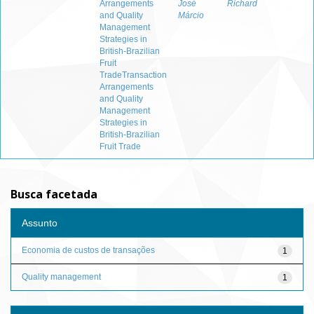
Arrangements
José
Richard
and Quality
Márcio
Management
Strategies in
British-Brazilian
Fruit
TradeTransaction
Arrangements
and Quality
Management
Strategies in
British-Brazilian
Fruit Trade
Busca facetada
Assunto
Economia de custos de transações
1
Quality management
1