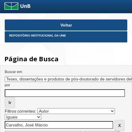
Skip
Voltar
navigation
REPOSITÓRIO INSTITUCIONAL DA UNB
Página de Busca
Buscar em:
por
Filtros correntes: