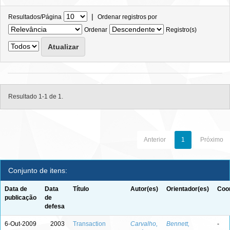
|
Resultados/Página
Ordenar registros por
Ordenar
Registro(s)
Resultado 1-1 de 1.
Anterior
1
Próximo
Conjunto de itens:
Data de
Data
Título
Autor(es)
Orientador(es)
Coor
publicação
de
defesa
6-Out-2009
2003
Transaction
Carvalho,
Bennett,
-