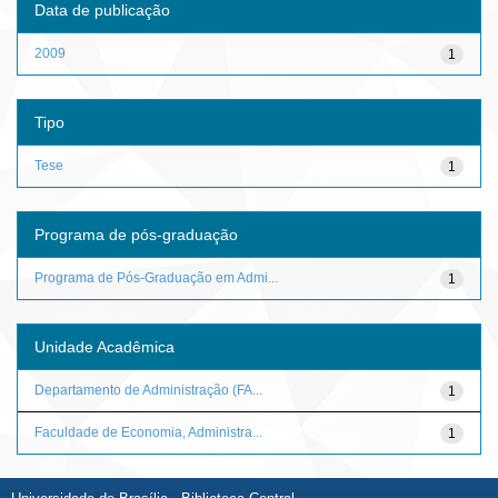
Data de publicação
2009
1
Tipo
Tese
1
Programa de pós-graduação
Programa de Pós-Graduação em Admi...
1
Unidade Acadêmica
Departamento de Administração (FA...
1
Faculdade de Economia, Administra...
1