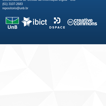
(61) 3107-2683
repositorio@unb.br
Fale conosco
Sobre