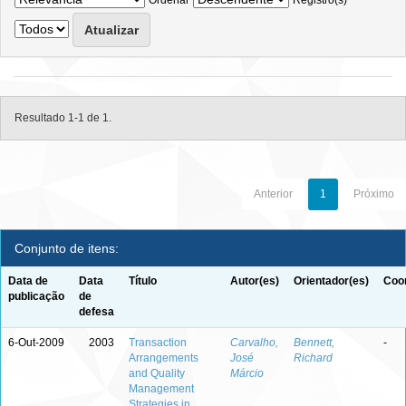
Ordenar
Registro(s)
Resultado 1-1 de 1.
Anterior
1
Próximo
Conjunto de itens:
Data de
Data
Título
Autor(es)
Orientador(es)
Coor
publicação
de
defesa
6-Out-2009
2003
Transaction
Carvalho,
Bennett,
-
Arrangements
José
Richard
and Quality
Márcio
Management
Strategies in