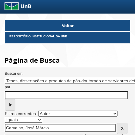
Skip
Voltar
navigation
REPOSITÓRIO INSTITUCIONAL DA UNB
Página de Busca
Buscar em:
por
Filtros correntes: