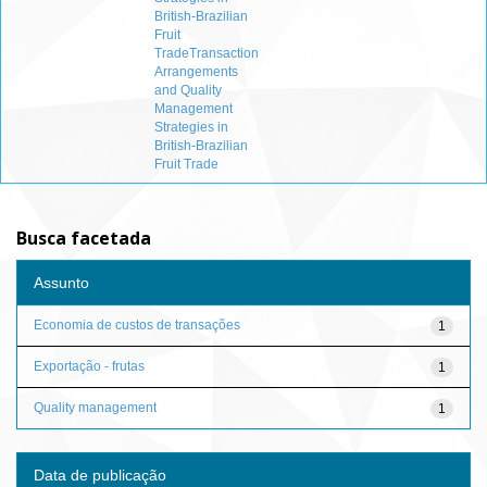
British-Brazilian
Fruit
TradeTransaction
Arrangements
and Quality
Management
Strategies in
British-Brazilian
Fruit Trade
Busca facetada
Assunto
Economia de custos de transações
1
Exportação - frutas
1
Quality management
1
Data de publicação