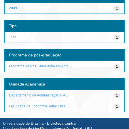
2009
1
Tipo
Tese
1
Programa de pós-graduação
Programa de Pós-Graduação em Admi...
1
Unidade Acadêmica
Departamento de Administração (FA...
1
Faculdade de Economia, Administra...
1
Universidade de Brasília - Biblioteca Central
Coordenadoria de Gestão da Informação Digital - GID