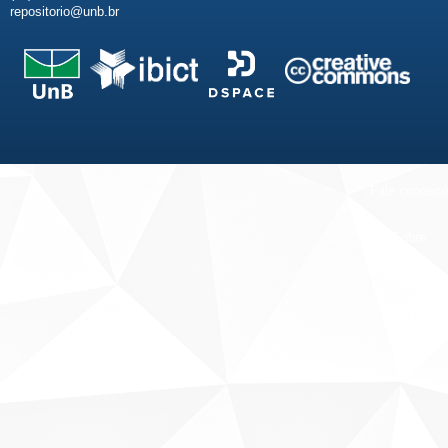
repositorio@unb.br
Fale conosco
Sobre