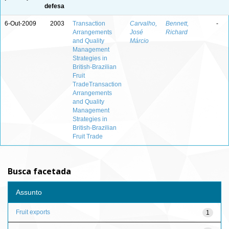
defesa
6-Out-2009
2003
Transaction
Carvalho,
Bennett,
-
Arrangements
José
Richard
and Quality
Márcio
Management
Strategies in
British-Brazilian
Fruit
TradeTransaction
Arrangements
and Quality
Management
Strategies in
British-Brazilian
Fruit Trade
Busca facetada
Assunto
Fruit exports
1