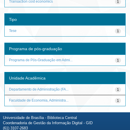
Transaction cost economics
1
Tipo
Tese
1
Programa de pós-graduação
Programa de Pós-Graduação em Admi...
1
Unidade Acadêmica
Departamento de Administração (FA...
1
Faculdade de Economia, Administra...
1
Universidade de Brasília - Biblioteca Central
Coordenadoria de Gestão da Informação Digital - GID
(61) 3107-2683