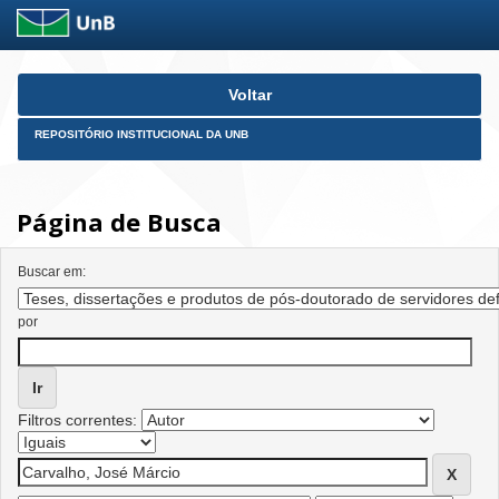
Skip
Voltar
navigation
REPOSITÓRIO INSTITUCIONAL DA UNB
Página de Busca
Buscar em:
por
Filtros correntes: