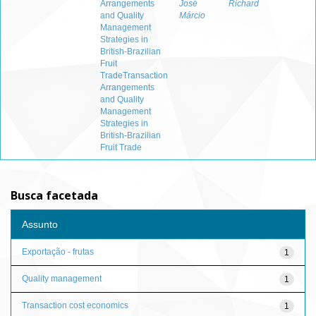
Arrangements
José
Richard
and Quality
Márcio
Management
Strategies in
British-Brazilian
Fruit
TradeTransaction
Arrangements
and Quality
Management
Strategies in
British-Brazilian
Fruit Trade
Busca facetada
Assunto
Exportação - frutas
1
Quality management
1
Transaction cost economics
1