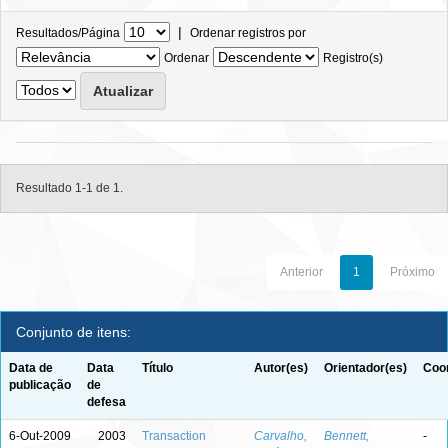
|
Resultados/Página
Ordenar registros por
Ordenar
Registro(s)
Resultado 1-1 de 1.
Anterior
1
Próximo
Conjunto de itens:
Data de
Data
Título
Autor(es)
Orientador(es)
Coor
publicação
de
defesa
6-Out-2009
2003
Transaction
Carvalho,
Bennett,
-