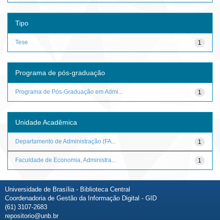
Tipo
Tese
1
Programa de pós-graduação
Programa de Pós-Graduação em Admi...
1
Unidade Acadêmica
Departamento de Administração (FA...
1
Faculdade de Economia, Administra...
1
Universidade de Brasília - Biblioteca Central
Coordenadoria de Gestão da Informação Digital - GID
(61) 3107-2683
repositorio@unb.br