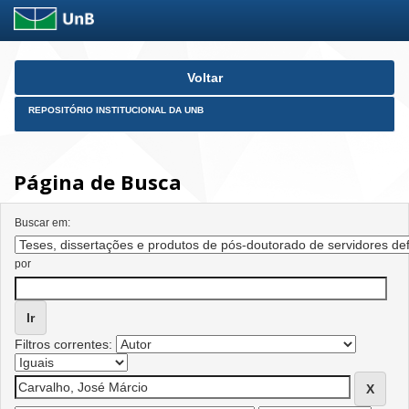
Skip
Voltar
navigation
REPOSITÓRIO INSTITUCIONAL DA UNB
Página de Busca
Buscar em:
por
Filtros correntes: