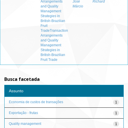
Arrangements
José
Richard
and Quality
Márcio
Management
Strategies in
British-Brazilian
Fruit
TradeTransaction
Arrangements
and Quality
Management
Strategies in
British-Brazilian
Fruit Trade
Busca facetada
Assunto
Economia de custos de transações
1
Exportação - frutas
1
Quality management
1