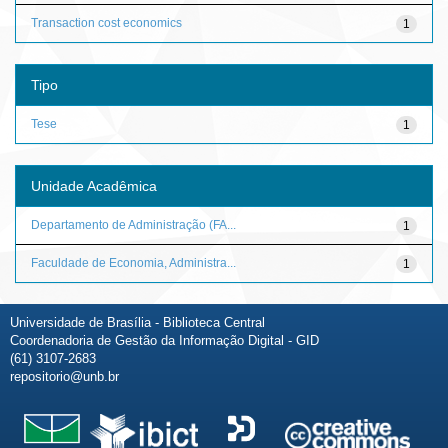
Transaction cost economics
1
Tipo
Tese
1
Unidade Acadêmica
Departamento de Administração (FA...
1
Faculdade de Economia, Administra...
1
Universidade de Brasília - Biblioteca Central
Coordenadoria de Gestão da Informação Digital - GID
(61) 3107-2683
repositorio@unb.br