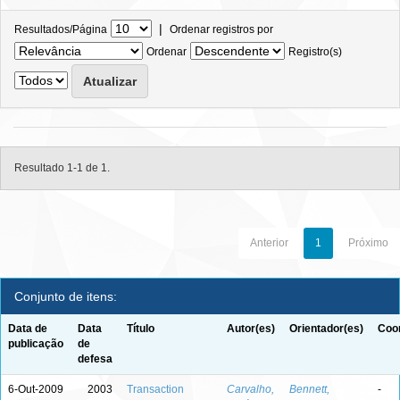
|
Resultados/Página
Ordenar registros por
Ordenar
Registro(s)
Resultado 1-1 de 1.
Anterior
1
Próximo
Conjunto de itens:
Data de
Data
Título
Autor(es)
Orientador(es)
Coor
publicação
de
defesa
6-Out-2009
2003
Transaction
Carvalho,
Bennett,
-