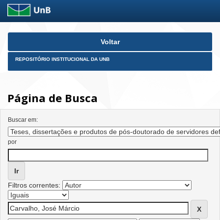
Skip
Voltar
navigation
REPOSITÓRIO INSTITUCIONAL DA UNB
Página de Busca
Buscar em:
por
Filtros correntes: