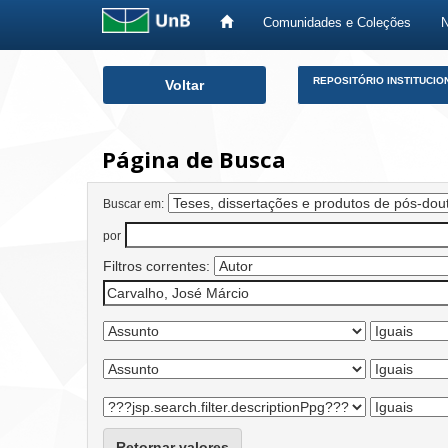
Comunidades e Coleções
Skip
REPOSITÓRIO INSTITUCIO
Voltar
navigation
Página de Busca
Buscar em:
por
Filtros correntes:
Retornar valores