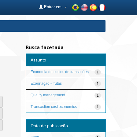
Entrar em:
Busca facetada
Assunto
Economia de custos de transações
1
Exportação - frutas
1
Quality management
1
Transaction cost economics
1
Data de publicação