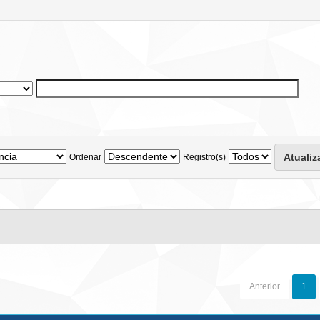
Ordenar
Registro(s)
Anterior
1