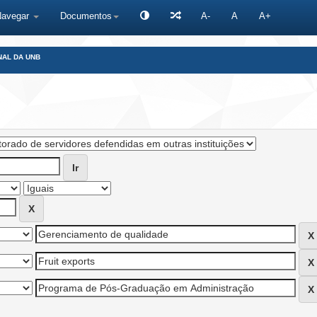
Navegar
Documentos
A-
A
A+
NAL DA UNB