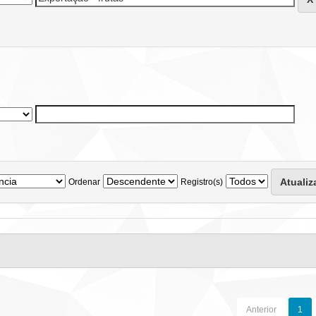
Ordenar
Registro(s)
Anterior
1