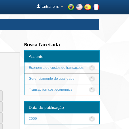
Entrar em:
Busca facetada
Assunto
Economia de custos de transações
1
Gerenciamento de qualidade
1
Transaction cost economics
1
Data de publicação
2009
1