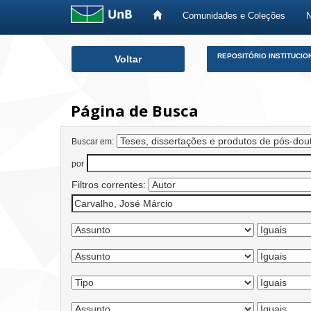
Comunidades e Coleções
Skip
REPOSITÓRIO INSTITUCIO
Voltar
navigation
Página de Busca
Buscar em:
por
Filtros correntes: