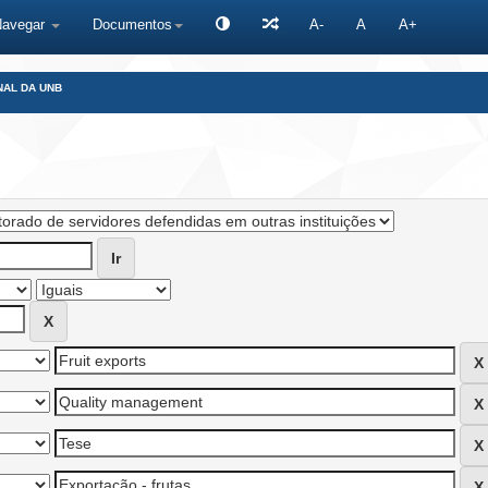
Navegar
Documentos
A-
A
A+
NAL DA UNB