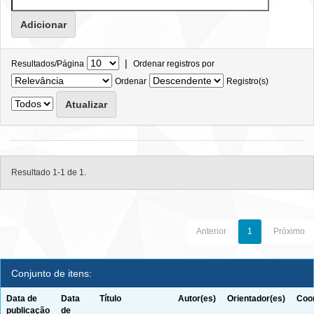
|
Resultados/Página
Ordenar registros por
Ordenar
Registro(s)
Resultado 1-1 de 1.
Anterior
1
Próximo
Conjunto de itens:
Data de
Data
Título
Autor(es)
Orientador(es)
Coor
publicação
de