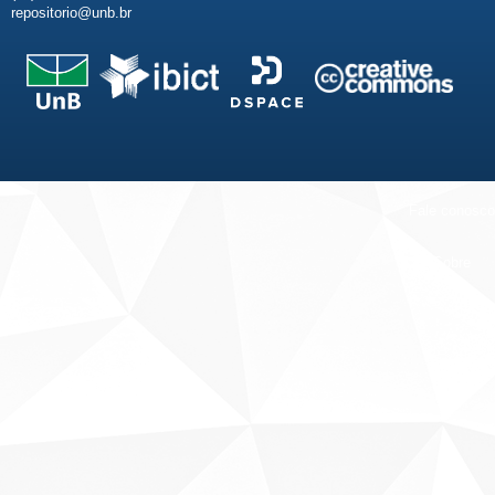
repositorio@unb.br
Fale conosco
Sobre