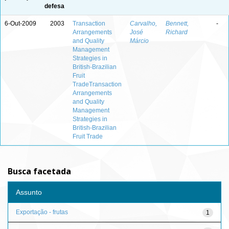
defesa
6-Out-2009
2003
Transaction
Carvalho,
Bennett,
-
Arrangements
José
Richard
and Quality
Márcio
Management
Strategies in
British-Brazilian
Fruit
TradeTransaction
Arrangements
and Quality
Management
Strategies in
British-Brazilian
Fruit Trade
Busca facetada
Assunto
Exportação - frutas
1