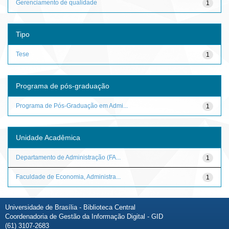
Gerenciamento de qualidade
1
Tipo
Tese
1
Programa de pós-graduação
Programa de Pós-Graduação em Admi...
1
Unidade Acadêmica
Departamento de Administração (FA...
1
Faculdade de Economia, Administra...
1
Universidade de Brasília - Biblioteca Central
Coordenadoria de Gestão da Informação Digital - GID
(61) 3107-2683