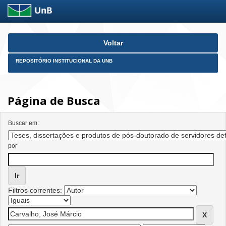
Skip
Voltar
navigation
REPOSITÓRIO INSTITUCIONAL DA UNB
Página de Busca
Buscar em:
por
Filtros correntes: