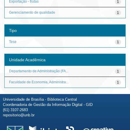
Exportação - frutas
1
Gerenciamento de qualidade
1
Tipo
Tese
1
Unidade Acadêmica
Departamento de Administração (FA...
1
Faculdade de Economia, Administra...
1
Universidade de Brasília - Biblioteca Central
Coordenadoria de Gestão da Informação Digital - GID
(61) 3107-2683
repositorio@unb.br