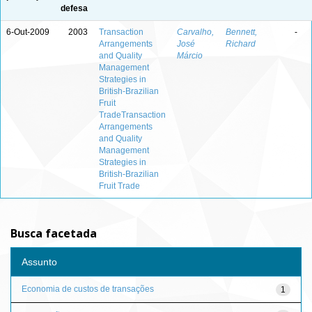
defesa
6-Out-2009
2003
Transaction
Carvalho,
Bennett,
-
Arrangements
José
Richard
and Quality
Márcio
Management
Strategies in
British-Brazilian
Fruit
TradeTransaction
Arrangements
and Quality
Management
Strategies in
British-Brazilian
Fruit Trade
Busca facetada
Assunto
Economia de custos de transações
1