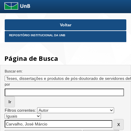
Skip
Voltar
navigation
REPOSITÓRIO INSTITUCIONAL DA UNB
Página de Busca
Buscar em:
por
Filtros correntes: