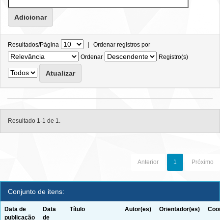
|
Resultados/Página
Ordenar registros por
Ordenar
Registro(s)
Resultado 1-1 de 1.
Anterior
1
Próximo
Conjunto de itens:
Data de
Data
Título
Autor(es)
Orientador(es)
Coor
publicação
de