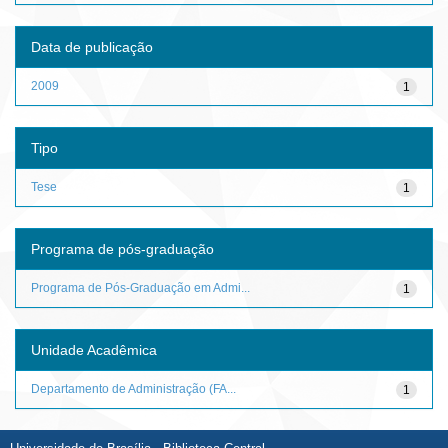
Data de publicação
2009
1
Tipo
Tese
1
Programa de pós-graduação
Programa de Pós-Graduação em Admi...
1
Unidade Acadêmica
Departamento de Administração (FA...
1