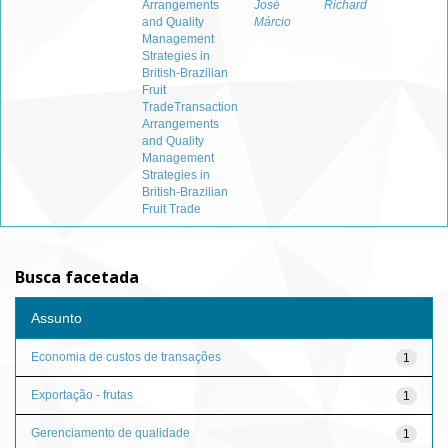
Arrangements
José
Richard
and Quality
Márcio
Management
Strategies in
British-Brazilian
Fruit
TradeTransaction
Arrangements
and Quality
Management
Strategies in
British-Brazilian
Fruit Trade
Busca facetada
Assunto
Economia de custos de transações
1
Exportação - frutas
1
Gerenciamento de qualidade
1