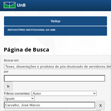
Skip
Voltar
navigation
REPOSITÓRIO INSTITUCIONAL DA UNB
Página de Busca
Buscar em:
por
Filtros correntes: