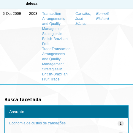
defesa
6-Out-2009
2003
Transaction
Carvalho,
Bennett,
-
Arrangements
José
Richard
and Quality
Márcio
Management
Strategies in
British-Brazilian
Fruit
TradeTransaction
Arrangements
and Quality
Management
Strategies in
British-Brazilian
Fruit Trade
Busca facetada
Assunto
Economia de custos de transações
1