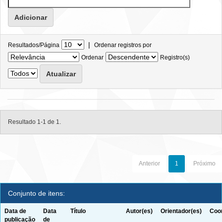
|
Resultados/Página
Ordenar registros por
Ordenar
Registro(s)
Resultado 1-1 de 1.
Anterior
1
Próximo
Conjunto de itens:
Data de
Data
Título
Autor(es)
Orientador(es)
Coor
publicação
de