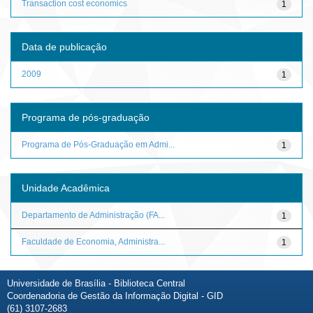
Transaction cost economics
1
Data de publicação
2009
1
Programa de pós-graduação
Programa de Pós-Graduação em Admi...
1
Unidade Acadêmica
Departamento de Administração (FA...
1
Faculdade de Economia, Administra...
1
Universidade de Brasília - Biblioteca Central
Coordenadoria de Gestão da Informação Digital - GID
(61) 3107-2683