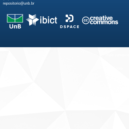
repositorio@unb.br
Fale conosco
Sobre