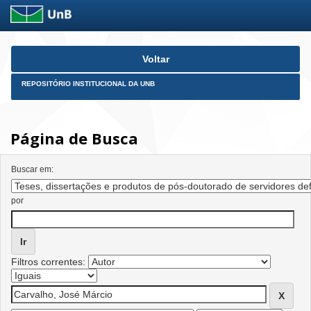
Skip
Voltar
navigation
REPOSITÓRIO INSTITUCIONAL DA UNB
Página de Busca
Buscar em:
por
Filtros correntes: