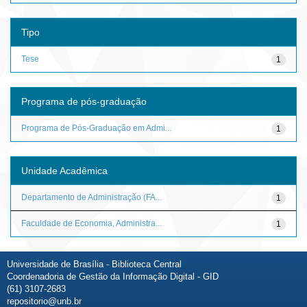
Tipo
Tese
1
Programa de pós-graduação
Programa de Pós-Graduação em Admi...
1
Unidade Acadêmica
Departamento de Administração (FA...
1
Faculdade de Economia, Administra...
1
Universidade de Brasília - Biblioteca Central
Coordenadoria de Gestão da Informação Digital - GID
(61) 3107-2683
repositorio@unb.br