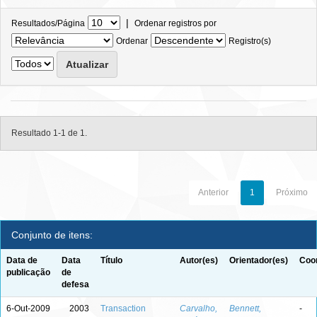
|
Resultados/Página
Ordenar registros por
Ordenar
Registro(s)
Resultado 1-1 de 1.
Anterior
1
Próximo
Conjunto de itens:
Data de
Data
Título
Autor(es)
Orientador(es)
Coor
publicação
de
defesa
6-Out-2009
2003
Transaction
Carvalho,
Bennett,
-