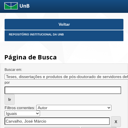
Skip
Voltar
navigation
REPOSITÓRIO INSTITUCIONAL DA UNB
Página de Busca
Buscar em:
por
Filtros correntes: