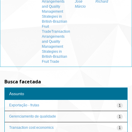
Arrangements
José
Richard
and Quality
Márcio
Management
Strategies in
British-Brazilian
Fruit
TradeTransaction
Arrangements
and Quality
Management
Strategies in
British-Brazilian
Fruit Trade
Busca facetada
Assunto
Exportação - frutas
1
Gerenciamento de qualidade
1
Transaction cost economics
1