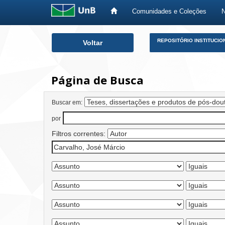
Comunidades e Coleções
Skip
REPOSITÓRIO INSTITUCIO
Voltar
navigation
Página de Busca
Buscar em:
por
Filtros correntes: