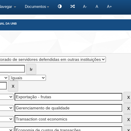
Navegar
Documentos
A-
A
A+
NAL DA UNB