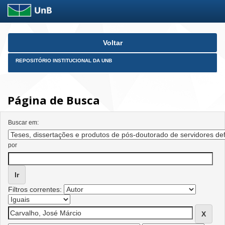
Skip
Voltar
navigation
REPOSITÓRIO INSTITUCIONAL DA UNB
Página de Busca
Buscar em:
por
Filtros correntes: