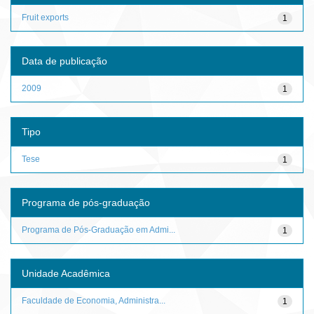
Fruit exports
1
Data de publicação
2009
1
Tipo
Tese
1
Programa de pós-graduação
Programa de Pós-Graduação em Admi...
1
Unidade Acadêmica
Faculdade de Economia, Administra...
1