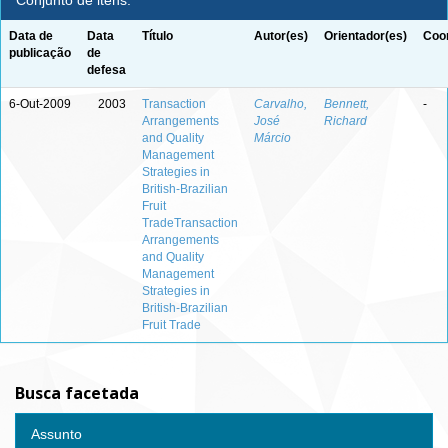
Conjunto de itens:
Data de
Data
Título
Autor(es)
Orientador(es)
Coor
publicação
de
defesa
6-Out-2009
2003
Transaction
Carvalho,
Bennett,
-
Arrangements
José
Richard
and Quality
Márcio
Management
Strategies in
British-Brazilian
Fruit
TradeTransaction
Arrangements
and Quality
Management
Strategies in
British-Brazilian
Fruit Trade
Busca facetada
Assunto