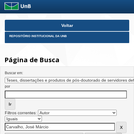
Skip
Voltar
navigation
REPOSITÓRIO INSTITUCIONAL DA UNB
Página de Busca
Buscar em:
por
Filtros correntes: