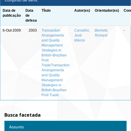
Conjunto de itens:
Data de
Data
Título
Autor(es)
Orientador(es)
Coor
publicação
de
defesa
6-Out-2009
2003
Transaction
Carvalho,
Bennett,
-
Arrangements
José
Richard
and Quality
Márcio
Management
Strategies in
British-Brazilian
Fruit
TradeTransaction
Arrangements
and Quality
Management
Strategies in
British-Brazilian
Fruit Trade
Busca facetada
Assunto