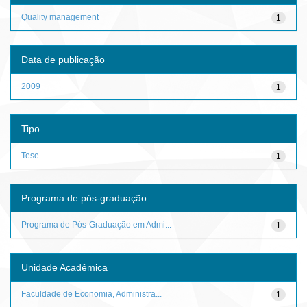
Quality management
1
Data de publicação
2009
1
Tipo
Tese
1
Programa de pós-graduação
Programa de Pós-Graduação em Admi...
1
Unidade Acadêmica
Faculdade de Economia, Administra...
1