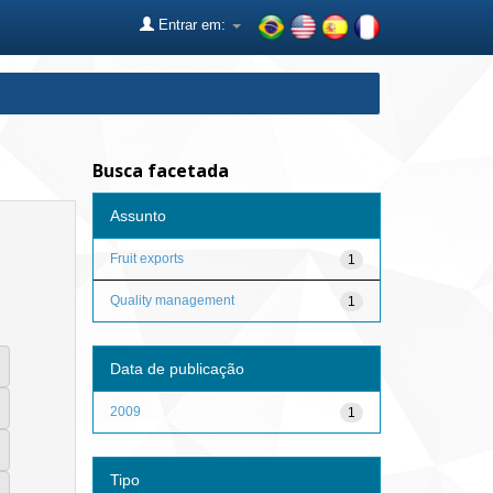
Entrar em:
Busca facetada
Assunto
Fruit exports
1
Quality management
1
Data de publicação
2009
1
Tipo