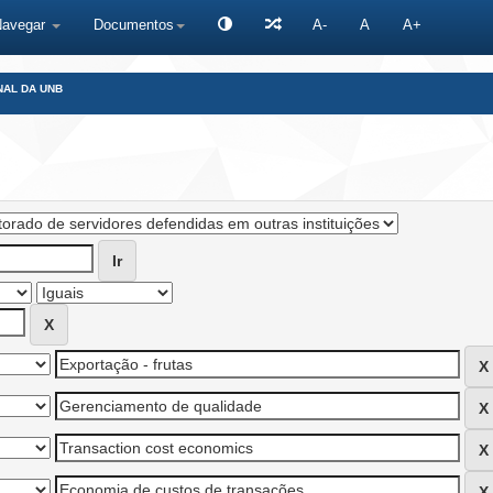
Navegar
Documentos
A-
A
A+
NAL DA UNB