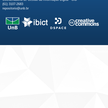
(61) 3107-2683
repositorio@unb.br
Fale conosco
Sobre