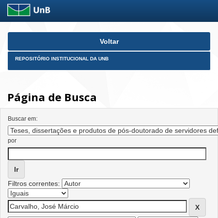
Skip
Voltar
navigation
REPOSITÓRIO INSTITUCIONAL DA UNB
Página de Busca
Buscar em:
por
Filtros correntes: