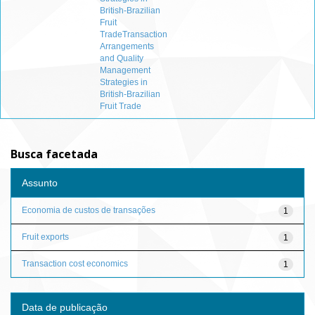
British-Brazilian
Fruit
TradeTransaction
Arrangements
and Quality
Management
Strategies in
British-Brazilian
Fruit Trade
Busca facetada
Assunto
Economia de custos de transações
1
Fruit exports
1
Transaction cost economics
1
Data de publicação