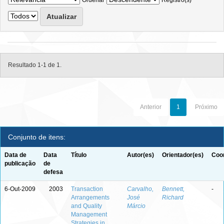
Ordenar
Registro(s)
Resultado 1-1 de 1.
Anterior
1
Próximo
Conjunto de itens:
Data de
Data
Título
Autor(es)
Orientador(es)
Coor
publicação
de
defesa
6-Out-2009
2003
Transaction
Carvalho,
Bennett,
-
Arrangements
José
Richard
and Quality
Márcio
Management
Strategies in