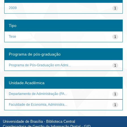
2009
1
Tipo
Tese
1
Programa de pós-graduação
Programa de Pós-Graduação em Admi...
1
Unidade Acadêmica
Departamento de Administração (FA...
1
Faculdade de Economia, Administra...
1
Universidade de Brasília - Biblioteca Central
Coordenadoria de Gestão da Informação Digital - GID