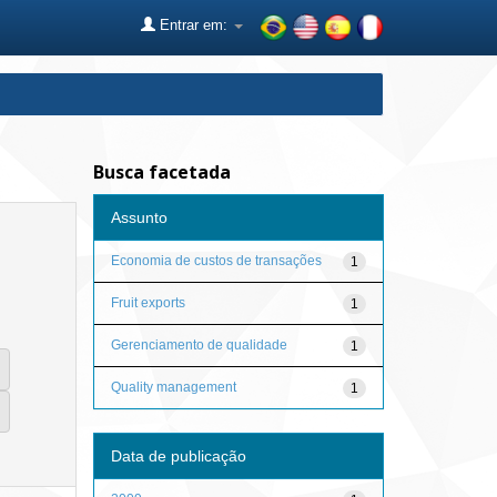
Entrar em:
Busca facetada
Assunto
Economia de custos de transações
1
Fruit exports
1
Gerenciamento de qualidade
1
Quality management
1
Data de publicação