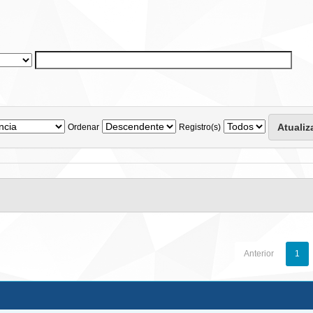
Ordenar
Registro(s)
Anterior
1