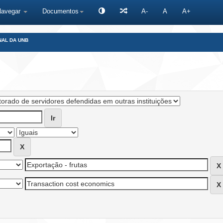
Navegar
Documentos
A-
A
A+
NAL DA UNB