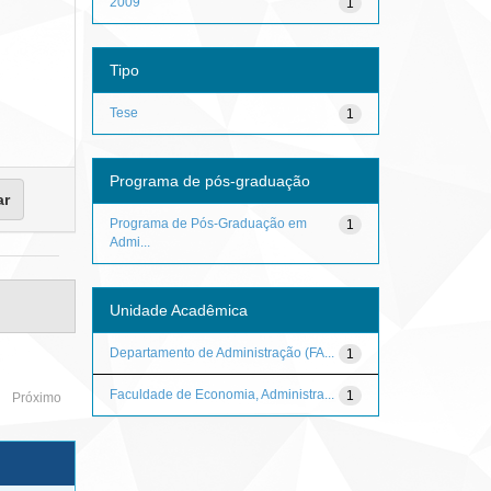
2009
1
Tipo
Tese
1
Programa de pós-graduação
Programa de Pós-Graduação em
1
Admi...
Unidade Acadêmica
Departamento de Administração (FA...
1
Faculdade de Economia, Administra...
1
Próximo