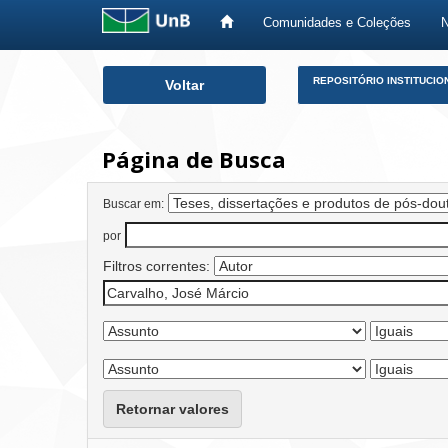
Comunidades e Coleções
Skip
REPOSITÓRIO INSTITUCIO
Voltar
navigation
Página de Busca
Buscar em:
por
Filtros correntes:
Retornar valores