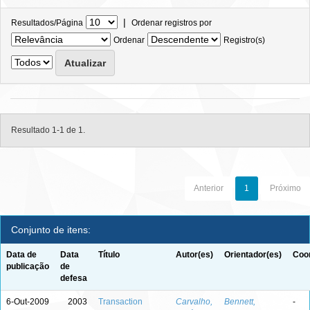
|
Resultados/Página
Ordenar registros por
Ordenar
Registro(s)
Resultado 1-1 de 1.
Anterior
1
Próximo
Conjunto de itens:
Data de
Data
Título
Autor(es)
Orientador(es)
Coor
publicação
de
defesa
6-Out-2009
2003
Transaction
Carvalho,
Bennett,
-