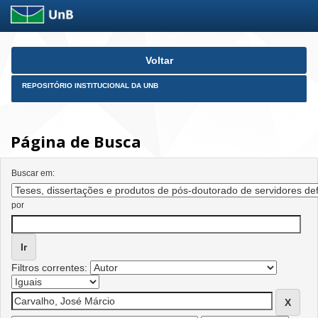
Skip
Voltar
navigation
REPOSITÓRIO INSTITUCIONAL DA UNB
Página de Busca
Buscar em:
por
Filtros correntes: