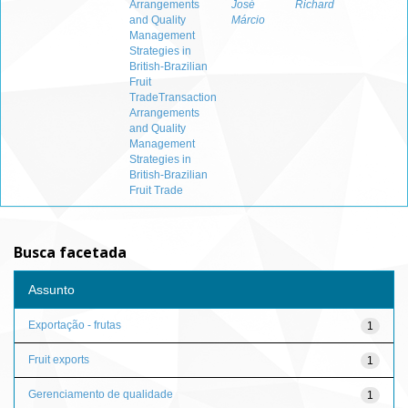
Arrangements
José
Richard
and Quality
Márcio
Management
Strategies in
British-Brazilian
Fruit
TradeTransaction
Arrangements
and Quality
Management
Strategies in
British-Brazilian
Fruit Trade
Busca facetada
Assunto
Exportação - frutas
1
Fruit exports
1
Gerenciamento de qualidade
1