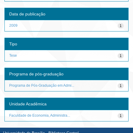
Data de publicação
2009
1
Tipo
Tese
1
Programa de pós-graduação
Programa de Pós-Graduação em Admi...
1
Unidade Acadêmica
Faculdade de Economia, Administra...
1