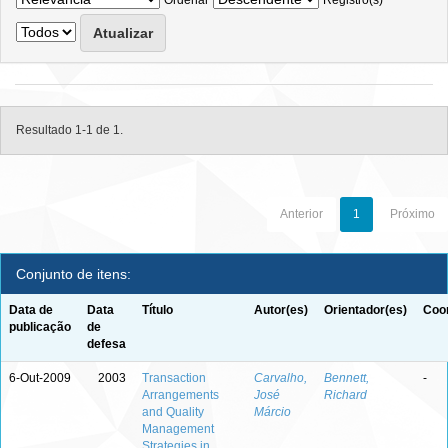
Ordenar
Registro(s)
Resultado 1-1 de 1.
Anterior
1
Próximo
Conjunto de itens:
Data de
Data
Título
Autor(es)
Orientador(es)
Coor
publicação
de
defesa
6-Out-2009
2003
Transaction
Carvalho,
Bennett,
-
Arrangements
José
Richard
and Quality
Márcio
Management
Strategies in