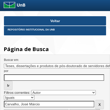
Skip
Voltar
navigation
REPOSITÓRIO INSTITUCIONAL DA UNB
Página de Busca
Buscar em:
por
Filtros correntes: