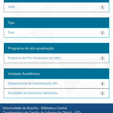
2009
1
Tipo
Tese
1
Programa de pós-graduação
Programa de Pós-Graduação em Admi...
1
Unidade Acadêmica
Departamento de Administração (FA...
1
Faculdade de Economia, Administra...
1
Universidade de Brasília - Biblioteca Central
Coordenadoria de Gestão da Informação Digital - GID