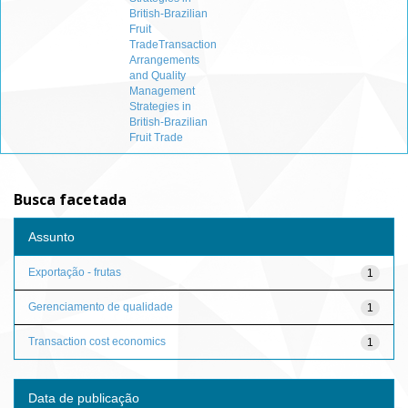
British-Brazilian
Fruit
TradeTransaction
Arrangements
and Quality
Management
Strategies in
British-Brazilian
Fruit Trade
Busca facetada
Assunto
Exportação - frutas
1
Gerenciamento de qualidade
1
Transaction cost economics
1
Data de publicação