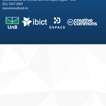
(61) 3107-2683
repositorio@unb.br
Fale conosco
Sobre