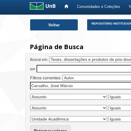
Comunidades e Coleções
Skip
REPOSITÓRIO INSTITUCIO
Voltar
navigation
Página de Busca
Buscar em:
por
Filtros correntes:
Retornar valores