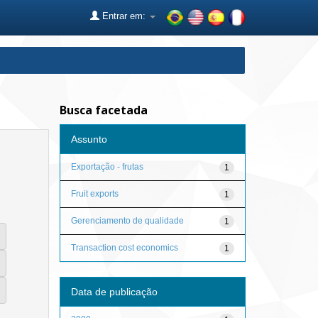
Entrar em:
Busca facetada
Assunto
Exportação - frutas
1
Fruit exports
1
Gerenciamento de qualidade
1
Transaction cost economics
1
Data de publicação