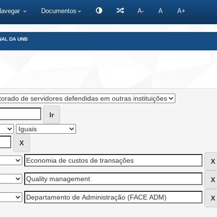
Navegar
Documentos
A-
A
A+
NAL DA UNB