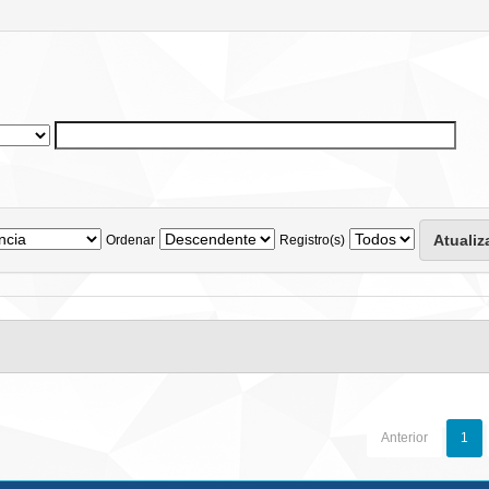
Ordenar
Registro(s)
Anterior
1