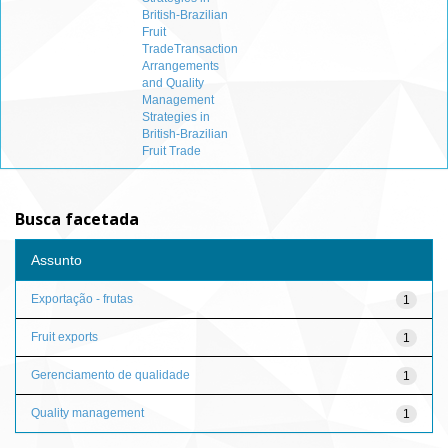
British-Brazilian
Fruit
TradeTransaction
Arrangements
and Quality
Management
Strategies in
British-Brazilian
Fruit Trade
Busca facetada
Assunto
Exportação - frutas
1
Fruit exports
1
Gerenciamento de qualidade
1
Quality management
1