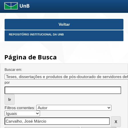
Skip
Voltar
navigation
REPOSITÓRIO INSTITUCIONAL DA UNB
Página de Busca
Buscar em:
por
Filtros correntes: