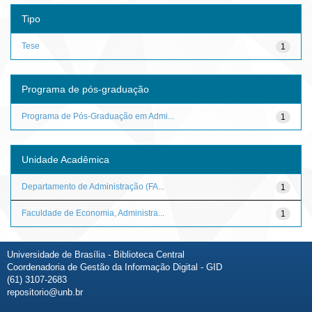
Tipo
Tese
1
Programa de pós-graduação
Programa de Pós-Graduação em Admi...
1
Unidade Acadêmica
Departamento de Administração (FA...
1
Faculdade de Economia, Administra...
1
Universidade de Brasília - Biblioteca Central
Coordenadoria de Gestão da Informação Digital - GID
(61) 3107-2683
repositorio@unb.br