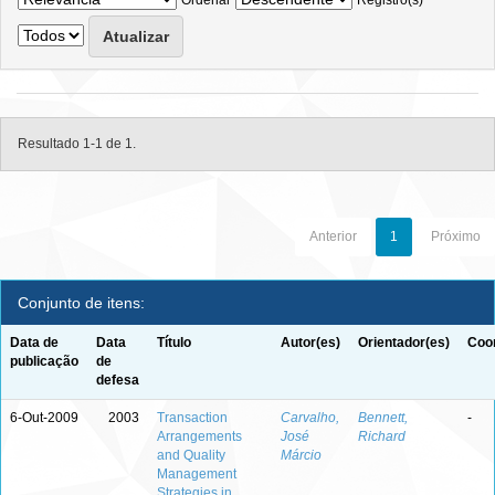
Ordenar
Registro(s)
Resultado 1-1 de 1.
Anterior
1
Próximo
Conjunto de itens:
Data de
Data
Título
Autor(es)
Orientador(es)
Coor
publicação
de
defesa
6-Out-2009
2003
Transaction
Carvalho,
Bennett,
-
Arrangements
José
Richard
and Quality
Márcio
Management
Strategies in