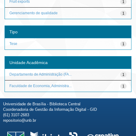
Fruit exports
1
Gerenciamento de qualidade
1
Tipo
Tese
1
Unidade Acadêmica
Departamento de Administração (FA...
1
Faculdade de Economia, Administra...
1
Universidade de Brasília - Biblioteca Central
Coordenadoria de Gestão da Informação Digital - GID
(61) 3107-2683
repositorio@unb.br