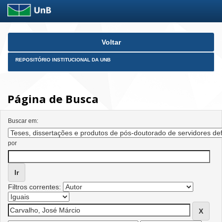
Skip
Voltar
navigation
REPOSITÓRIO INSTITUCIONAL DA UNB
Página de Busca
Buscar em:
por
Filtros correntes: