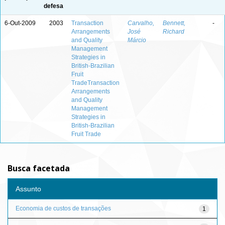
defesa
6-Out-2009
2003
Transaction
Carvalho,
Bennett,
-
Arrangements
José
Richard
and Quality
Márcio
Management
Strategies in
British-Brazilian
Fruit
TradeTransaction
Arrangements
and Quality
Management
Strategies in
British-Brazilian
Fruit Trade
Busca facetada
Assunto
Economia de custos de transações
1