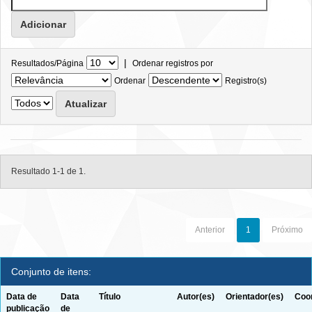
|
Resultados/Página
Ordenar registros por
Ordenar
Registro(s)
Resultado 1-1 de 1.
Anterior
1
Próximo
Conjunto de itens:
Data de
Data
Título
Autor(es)
Orientador(es)
Coor
publicação
de