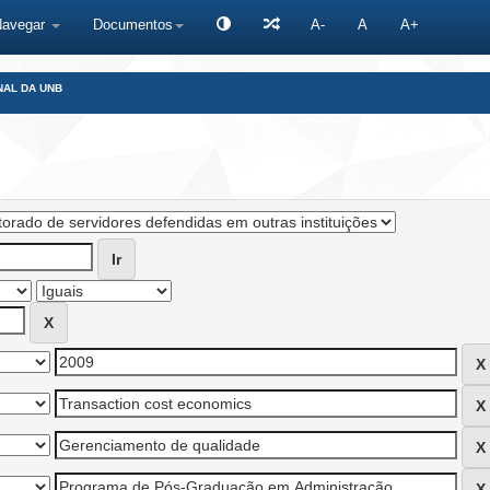
Navegar
Documentos
A-
A
A+
NAL DA UNB