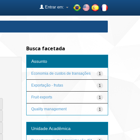
Entrar em:
Busca facetada
Assunto
Economia de custos de transações
1
Exportação - frutas
1
Fruit exports
1
Quality management
1
Unidade Acadêmica