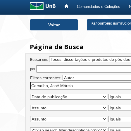
Comunidades e Coleções
Skip
REPOSITÓRIO INSTITUCIO
Voltar
navigation
Página de Busca
Buscar em:
por
Filtros correntes: