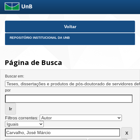
Skip
Voltar
navigation
REPOSITÓRIO INSTITUCIONAL DA UNB
Página de Busca
Buscar em:
por
Filtros correntes: