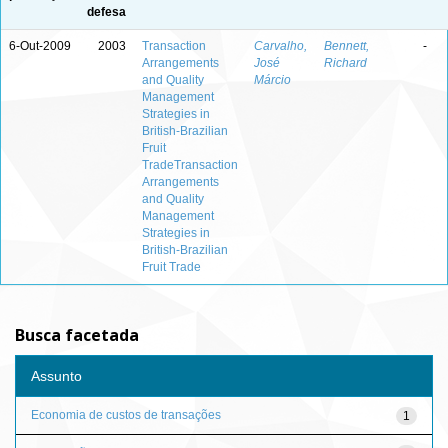
defesa
6-Out-2009
2003
Transaction
Carvalho,
Bennett,
-
Arrangements
José
Richard
and Quality
Márcio
Management
Strategies in
British-Brazilian
Fruit
TradeTransaction
Arrangements
and Quality
Management
Strategies in
British-Brazilian
Fruit Trade
Busca facetada
Assunto
Economia de custos de transações
1