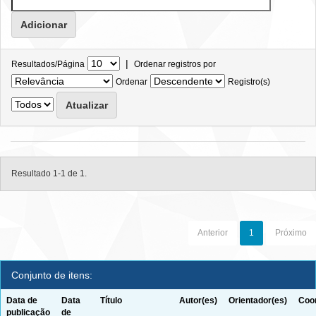
|
Resultados/Página
Ordenar registros por
Ordenar
Registro(s)
Resultado 1-1 de 1.
Anterior
1
Próximo
Conjunto de itens:
Data de
Data
Título
Autor(es)
Orientador(es)
Coor
publicação
de