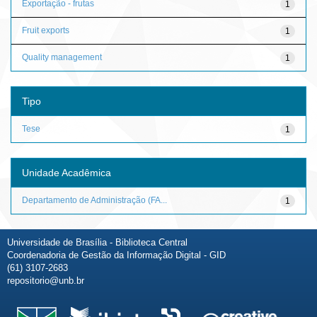
Exportação - frutas
1
Fruit exports
1
Quality management
1
Tipo
Tese
1
Unidade Acadêmica
Departamento de Administração (FA...
1
Universidade de Brasília - Biblioteca Central
Coordenadoria de Gestão da Informação Digital - GID
(61) 3107-2683
repositorio@unb.br