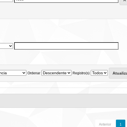
Ordenar
Registro(s)
Anterior
1