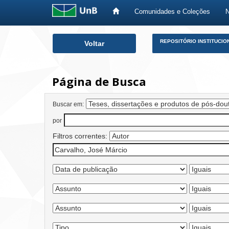
Comunidades e Coleções
Skip
REPOSITÓRIO INSTITUCIO
Voltar
navigation
Página de Busca
Buscar em:
por
Filtros correntes: