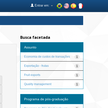
Entrar em:
Busca facetada
Assunto
Economia de custos de transações
1
Exportação - frutas
1
Fruit exports
1
Quality management
1
Programa de pós-graduação