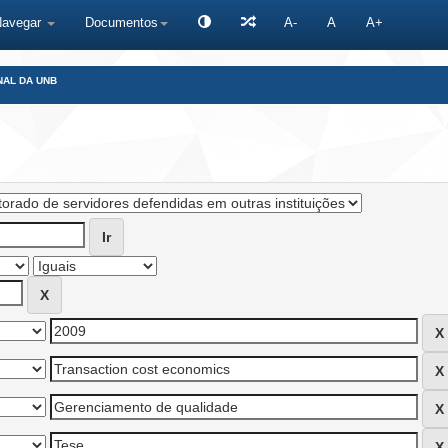
Navegar
Documentos
A-
A
A+
NAL DA UNB