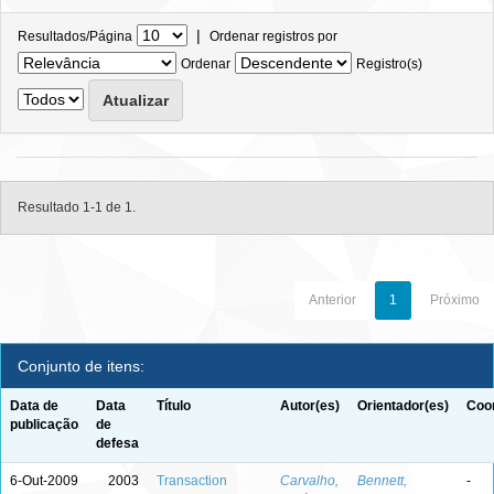
|
Resultados/Página
Ordenar registros por
Ordenar
Registro(s)
Resultado 1-1 de 1.
Anterior
1
Próximo
Conjunto de itens:
Data de
Data
Título
Autor(es)
Orientador(es)
Coor
publicação
de
defesa
6-Out-2009
2003
Transaction
Carvalho,
Bennett,
-