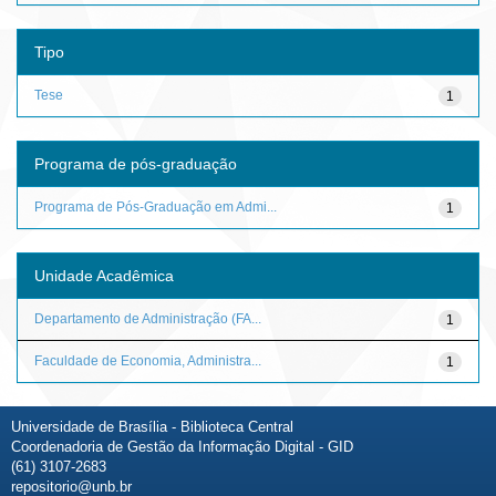
Tipo
Tese
1
Programa de pós-graduação
Programa de Pós-Graduação em Admi...
1
Unidade Acadêmica
Departamento de Administração (FA...
1
Faculdade de Economia, Administra...
1
Universidade de Brasília - Biblioteca Central
Coordenadoria de Gestão da Informação Digital - GID
(61) 3107-2683
repositorio@unb.br