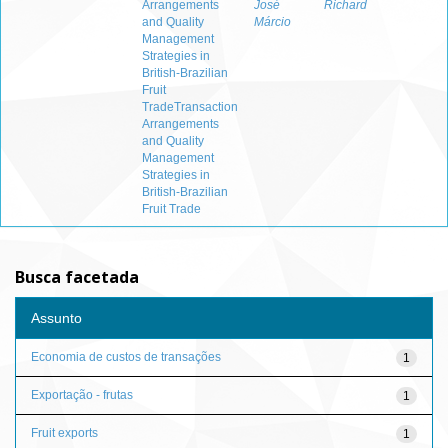
Arrangements
José
Richard
and Quality
Márcio
Management
Strategies in
British-Brazilian
Fruit
TradeTransaction
Arrangements
and Quality
Management
Strategies in
British-Brazilian
Fruit Trade
Busca facetada
Assunto
Economia de custos de transações
1
Exportação - frutas
1
Fruit exports
1