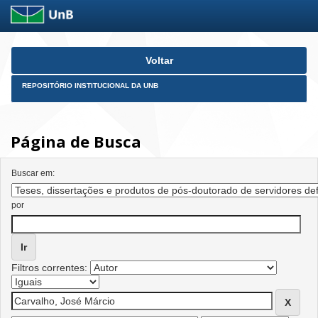
Skip
Voltar
navigation
REPOSITÓRIO INSTITUCIONAL DA UNB
Página de Busca
Buscar em:
por
Filtros correntes: