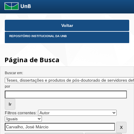
Skip
Voltar
navigation
REPOSITÓRIO INSTITUCIONAL DA UNB
Página de Busca
Buscar em:
por
Filtros correntes: