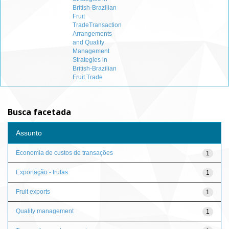
British-Brazilian
Fruit
TradeTransaction
Arrangements
and Quality
Management
Strategies in
British-Brazilian
Fruit Trade
Busca facetada
Assunto
Economia de custos de transações
1
Exportação - frutas
1
Fruit exports
1
Quality management
1