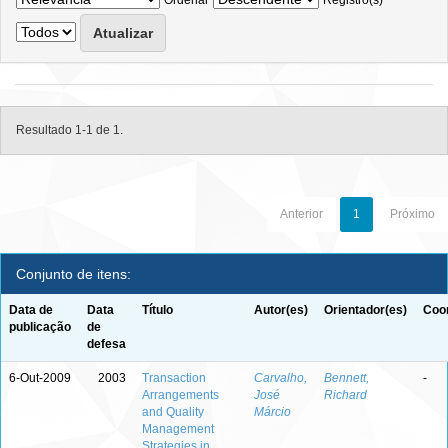
Ordenar
Registro(s)
Resultado 1-1 de 1.
Anterior
1
Próximo
Conjunto de itens:
Data de
Data
Título
Autor(es)
Orientador(es)
Coor
publicação
de
defesa
6-Out-2009
2003
Transaction
Carvalho,
Bennett,
-
Arrangements
José
Richard
and Quality
Márcio
Management
Strategies in