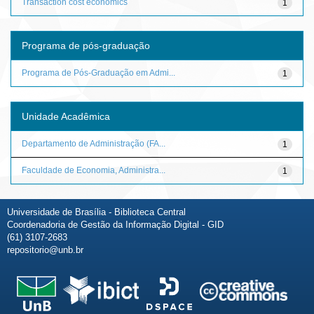
Transaction cost economics
1
Programa de pós-graduação
Programa de Pós-Graduação em Admi...
1
Unidade Acadêmica
Departamento de Administração (FA...
1
Faculdade de Economia, Administra...
1
Universidade de Brasília - Biblioteca Central
Coordenadoria de Gestão da Informação Digital - GID
(61) 3107-2683
repositorio@unb.br