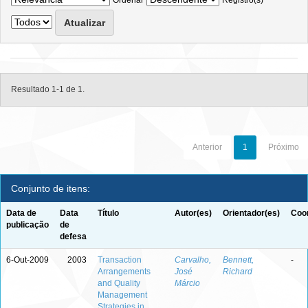
Ordenar
Registro(s)
Resultado 1-1 de 1.
Anterior
1
Próximo
Conjunto de itens:
Data de
Data
Título
Autor(es)
Orientador(es)
Coor
publicação
de
defesa
6-Out-2009
2003
Transaction
Carvalho,
Bennett,
-
Arrangements
José
Richard
and Quality
Márcio
Management
Strategies in