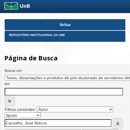
Skip
Voltar
navigation
REPOSITÓRIO INSTITUCIONAL DA UNB
Página de Busca
Buscar em:
por
Filtros correntes: