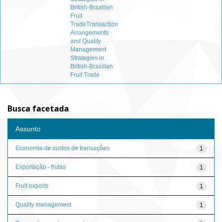
British-Brazilian
Fruit
TradeTransaction
Arrangements
and Quality
Management
Strategies in
British-Brazilian
Fruit Trade
Busca facetada
Assunto
Economia de custos de transações
1
Exportação - frutas
1
Fruit exports
1
Quality management
1