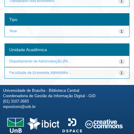
Transaction cost economics
1
Tipo
Tese
1
Unidade Acadêmica
Departamento de Administração (FA...
1
Faculdade de Economia, Administra...
1
Universidade de Brasília - Biblioteca Central
Coordenadoria de Gestão da Informação Digital - GID
(61) 3107-2683
repositorio@unb.br