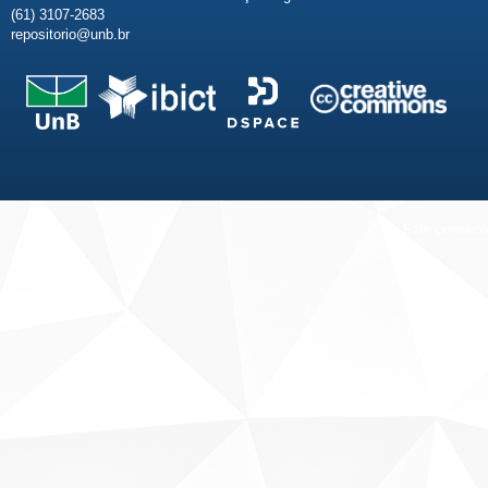
(61) 3107-2683
repositorio@unb.br
Fale conosco
Sobre