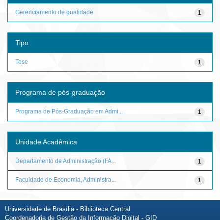
Gerenciamento de qualidade
1
Tipo
Tese
1
Programa de pós-graduação
Programa de Pós-Graduação em Admi...
1
Unidade Acadêmica
Departamento de Administração (FA...
1
Faculdade de Economia, Administra...
1
Universidade de Brasília - Biblioteca Central
Coordenadoria de Gestão da Informação Digital - GID