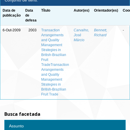
Conjunto de itens:
Data de
Data
Título
Autor(es)
Orientador(es)
Coor
publicação
de
defesa
6-Out-2009
2003
Transaction
Carvalho,
Bennett,
-
Arrangements
José
Richard
and Quality
Márcio
Management
Strategies in
British-Brazilian
Fruit
TradeTransaction
Arrangements
and Quality
Management
Strategies in
British-Brazilian
Fruit Trade
Busca facetada
Assunto