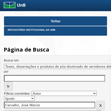
Skip
Voltar
navigation
REPOSITÓRIO INSTITUCIONAL DA UNB
Página de Busca
Buscar em:
por
Filtros correntes: