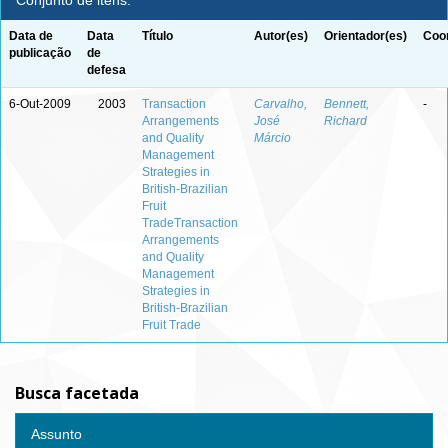
Conjunto de itens:
Data de
Data
Título
Autor(es)
Orientador(es)
Coor
publicação
de
defesa
6-Out-2009
2003
Transaction
Carvalho,
Bennett,
-
Arrangements
José
Richard
and Quality
Márcio
Management
Strategies in
British-Brazilian
Fruit
TradeTransaction
Arrangements
and Quality
Management
Strategies in
British-Brazilian
Fruit Trade
Busca facetada
Assunto