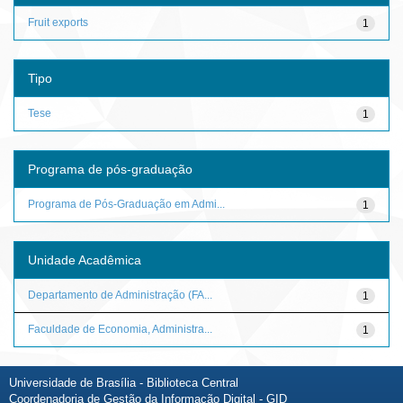
Fruit exports
1
Tipo
Tese
1
Programa de pós-graduação
Programa de Pós-Graduação em Admi...
1
Unidade Acadêmica
Departamento de Administração (FA...
1
Faculdade de Economia, Administra...
1
Universidade de Brasília - Biblioteca Central
Coordenadoria de Gestão da Informação Digital - GID