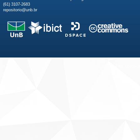
(61) 3107-2683
repositorio@unb.br
Fale conosco
Sobre