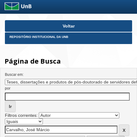
Skip
Voltar
navigation
REPOSITÓRIO INSTITUCIONAL DA UNB
Página de Busca
Buscar em:
por
Filtros correntes: