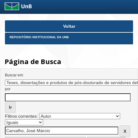
Skip
Voltar
navigation
REPOSITÓRIO INSTITUCIONAL DA UNB
Página de Busca
Buscar em:
por
Filtros correntes: