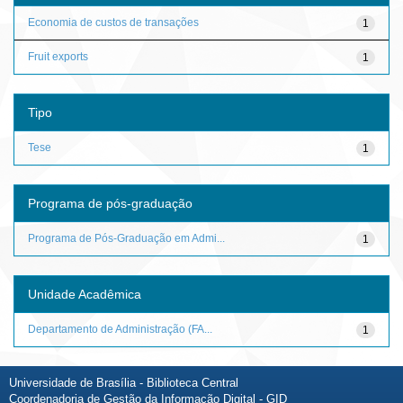
Economia de custos de transações
1
Fruit exports
1
Tipo
Tese
1
Programa de pós-graduação
Programa de Pós-Graduação em Admi...
1
Unidade Acadêmica
Departamento de Administração (FA...
1
Universidade de Brasília - Biblioteca Central
Coordenadoria de Gestão da Informação Digital - GID