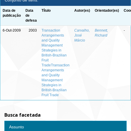
Conjunto de itens:
Data de
Data
Título
Autor(es)
Orientador(es)
Coor
publicação
de
defesa
6-Out-2009
2003
Transaction
Carvalho,
Bennett,
-
Arrangements
José
Richard
and Quality
Márcio
Management
Strategies in
British-Brazilian
Fruit
TradeTransaction
Arrangements
and Quality
Management
Strategies in
British-Brazilian
Fruit Trade
Busca facetada
Assunto