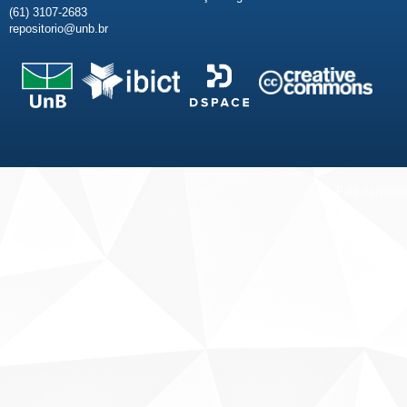
(61) 3107-2683
repositorio@unb.br
Fale conosco
Sobre